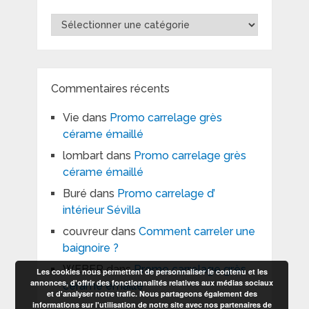
Catégories
Commentaires récents
Vie
dans
Promo carrelage grès
cérame émaillé
lombart
dans
Promo carrelage grès
cérame émaillé
Buré
dans
Promo carrelage d’
intérieur Sévilla
couvreur
dans
Comment carreler une
baignoire ?
WEBER
dans
Promo carrelage grès
Les cookies nous permettent de personnaliser le contenu et les
annonces, d'offrir des fonctionnalités relatives aux médias sociaux
cérame émaillé
et d'analyser notre trafic. Nous partageons également des
informations sur l'utilisation de notre site avec nos partenaires de