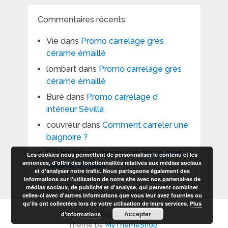
Commentaires récents
Vie
dans
Promo carrelage grès
cérame émaillé
lombart
dans
Promo carrelage grès
cérame émaillé
Buré
dans
Promo carrelage d’
intérieur Sévilla
couvreur
dans
Comment carreler une
baignoire ?
WEBER
dans
Promo carrelage grès
Les cookies nous permettent de personnaliser le contenu et les
annonces, d'offrir des fonctionnalités relatives aux médias sociaux
cérame émaillé
et d'analyser notre trafic. Nous partageons également des
informations sur l'utilisation de notre site avec nos partenaires de
médias sociaux, de publicité et d'analyse, qui peuvent combiner
celles-ci avec d'autres informations que vous leur avez fournies ou
qu'ils ont collectées lors de votre utilisation de leurs services.
Plus
Accepter
d’informations
Carrelage
Copyright © 2026.
Theme by
MyThemeShop