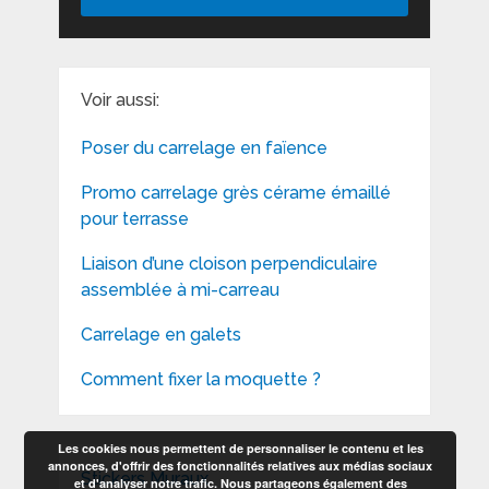
Voir aussi:
Poser du carrelage en faïence
Promo carrelage grès cérame émaillé
pour terrasse
Liaison d’une cloison perpendiculaire
assemblée à mi-carreau
Carrelage en galets
Comment fixer la moquette ?
Les cookies nous permettent de personnaliser le contenu et les
annonces, d'offrir des fonctionnalités relatives aux médias sociaux
Stickers Muraux
et d'analyser notre trafic. Nous partageons également des