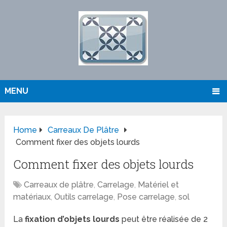
MENU
Home
Carreaux De Plâtre
Comment fixer des objets lourds
Comment fixer des objets lourds
Carreaux de plâtre
,
Carrelage
,
Matériel et
matériaux
,
Outils carrelage
,
Pose carrelage
,
sol
La
fixation d’objets lourds
peut être réalisée de 2