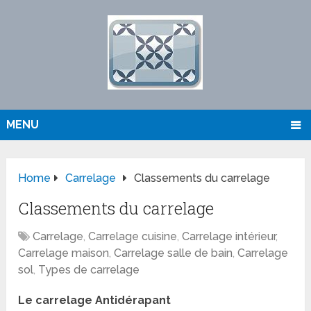
MENU
Home
Carrelage
Classements du carrelage
Classements du carrelage
Carrelage
,
Carrelage cuisine
,
Carrelage intérieur
,
Carrelage maison
,
Carrelage salle de bain
,
Carrelage
sol
,
Types de carrelage
Le carrelage Antidérapant